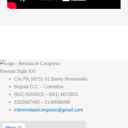
Revista
Siglo XXI
Cra 70c N0 51-51 Barrio Normandía
Bogotá D.C. – Colombia
(601) 5209315 – (601) 4672651
3102697465 – 3148696090
inforevistaelcongreso@gmail.com