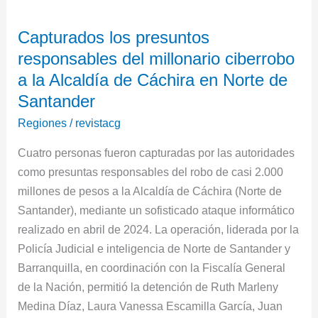
los
Capturados los presuntos
presuntos
responsables del millonario ciberrobo
responsables
del
a la Alcaldía de Cáchira en Norte de
millonario
Santander
ciberrobo
Regiones
/
revistacg
a
la
Cuatro personas fueron capturadas por las autoridades
Alcaldía
como presuntas responsables del robo de casi 2.000
de
millones de pesos a la Alcaldía de Cáchira (Norte de
Cáchira
Santander), mediante un sofisticado ataque informático
en
realizado en abril de 2024. La operación, liderada por la
Norte
Policía Judicial e inteligencia de Norte de Santander y
de
Barranquilla, en coordinación con la Fiscalía General
Santander
de la Nación, permitió la detención de Ruth Marleny
Medina Díaz, Laura Vanessa Escamilla García, Juan