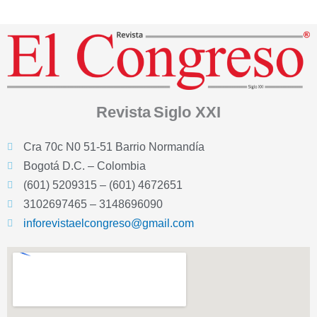
Revista
Siglo XXI
Cra 70c N0 51-51 Barrio Normandía
Bogotá D.C. – Colombia
(601) 5209315 – (601) 4672651
3102697465 – 3148696090
inforevistaelcongreso@gmail.com