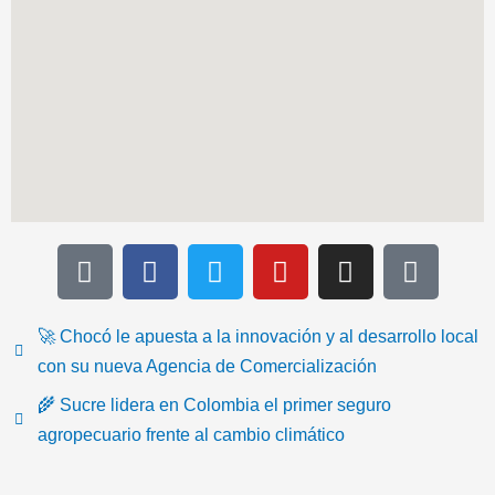
T
F
T
Y
I
I
i
a
w
o
n
c
k
c
i
u
s
o
t
e
t
t
t
n
🚀 Chocó le apuesta a la innovación y al desarrollo local
o
b
t
u
a
-
con su nueva Agencia de Comercialización
k
o
e
b
g
e
🌾 Sucre lidera en Colombia el primer seguro
o
r
e
r
m
agropecuario frente al cambio climático
k
a
a
m
i