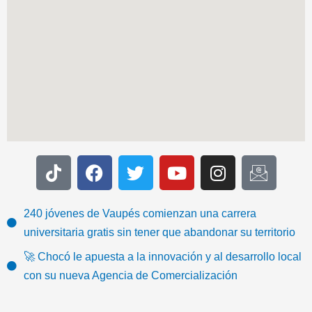
T
F
T
Y
I
I
i
a
w
o
n
c
k
c
i
u
s
o
t
e
t
t
t
n
240 jóvenes de Vaupés comienzan una carrera
o
b
t
u
a
-
universitaria gratis sin tener que abandonar su territorio
k
o
e
b
g
e
🚀 Chocó le apuesta a la innovación y al desarrollo local
o
r
e
r
m
con su nueva Agencia de Comercialización
k
a
a
m
i