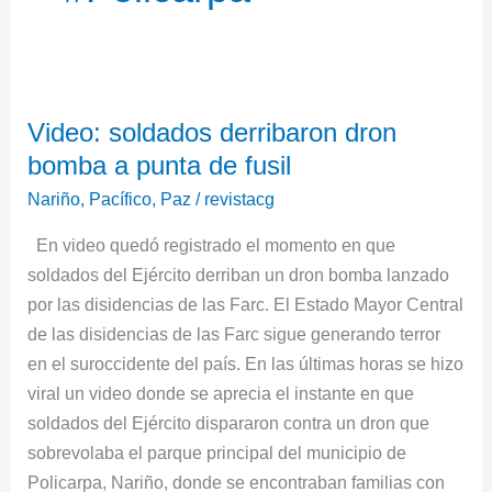
Video:
Video: soldados derribaron dron
soldados
bomba a punta de fusil
derribaron
dron
Nariño
,
Pacífico
,
Paz
/
revistacg
bomba
En video quedó registrado el momento en que
a
soldados del Ejército derriban un dron bomba lanzado
punta
por las disidencias de las Farc. El Estado Mayor Central
de
de las disidencias de las Farc sigue generando terror
fusil
en el suroccidente del país. En las últimas horas se hizo
viral un video donde se aprecia el instante en que
soldados del Ejército dispararon contra un dron que
sobrevolaba el parque principal del municipio de
Policarpa, Nariño, donde se encontraban familias con