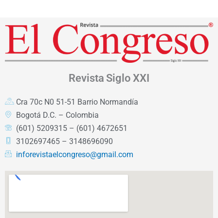
Revista
Siglo XXI
Cra 70c N0 51-51 Barrio Normandía
Bogotá D.C. – Colombia
(601) 5209315 – (601) 4672651
3102697465 – 3148696090
inforevistaelcongreso@gmail.com