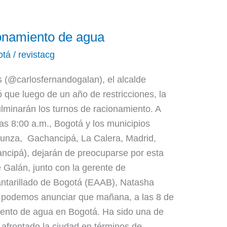
ionamiento de agua
otá
/
revistacg
 (@carlosfernandogalan), el alcalde
que luego de un año de restricciones, la
ulminarán los turnos de racionamiento. A
las 8:00 a.m., Bogotá y los municipios
 Funza, Gachancipá, La Calera, Madrid,
cipá), dejarán de preocuparse por esta
e Galán, junto con la gerente de
ntarillado de Bogotá (EAAB), Natasha
podemos anunciar que mañana, a las 8 de
iento de agua en Bogotá. Ha sido una de
 afrontado la ciudad en términos de