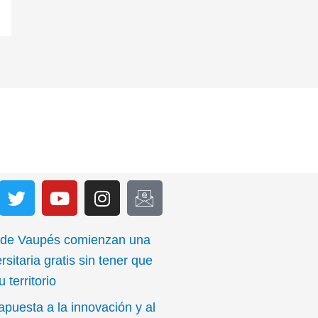
T
Y
I
I
w
o
n
c
i
u
s
o
t
t
t
n
 de Vaupés comienzan una
t
u
a
-
rsitaria gratis sin tener que
e
b
g
e
 territorio
r
e
r
m
apuesta a la innovación y al
a
a