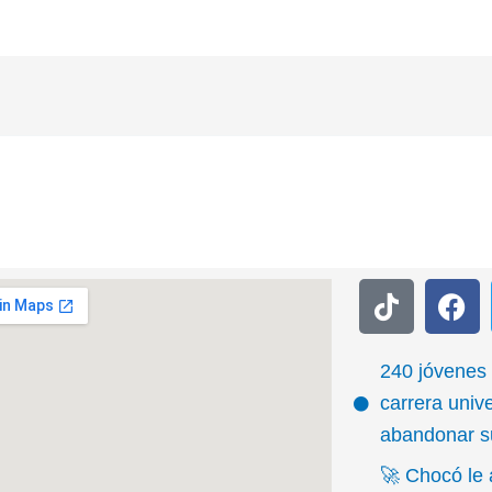
T
F
i
a
k
c
t
e
240 jóvenes
o
b
carrera unive
k
o
abandonar su
o
🚀 Chocó le 
k