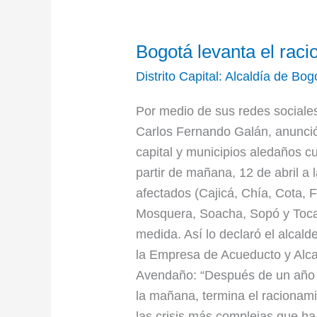
Bogotá
Bogotá levanta el rac
levanta
el
Distrito Capital: Alcaldía de Bog
racionamiento
Por medio de sus redes sociales
de
Carlos Fernando Galán, anunció 
agua
capital y municipios aledaños c
partir de mañana, 12 de abril a 
afectados (Cajicá, Chía, Cota,
Mosquera, Soacha, Sopó y Tocan
medida. Así lo declaró el alcald
la Empresa de Acueducto y Alca
Avendaño: “Después de un año 
la mañana, termina el racionam
las crisis más complejas que ha