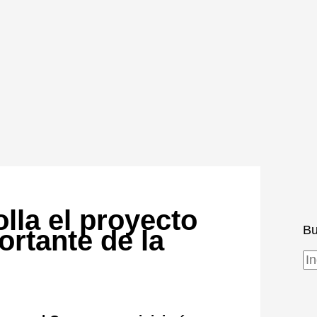
lla el proyecto
Bu
ortante de la