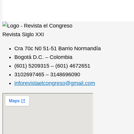
Revista
Siglo XXI
Cra 70c N0 51-51 Barrio Normandía
Bogotá D.C. – Colombia
(601) 5209315 – (601) 4672651
3102697465 – 3148696090
inforevistaelcongreso@gmail.com