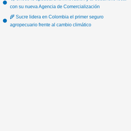
o
b
t
u
a
-
con su nueva Agencia de Comercialización
k
o
e
b
g
e
🌾 Sucre lidera en Colombia el primer seguro
o
r
e
r
m
agropecuario frente al cambio climático
k
a
a
m
i
l