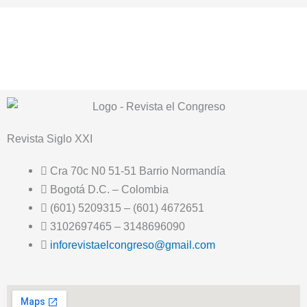
Revista
Siglo XXI
Cra 70c N0 51-51 Barrio Normandía
Bogotá D.C. – Colombia
(601) 5209315 – (601) 4672651
3102697465 – 3148696090
inforevistaelcongreso@gmail.com