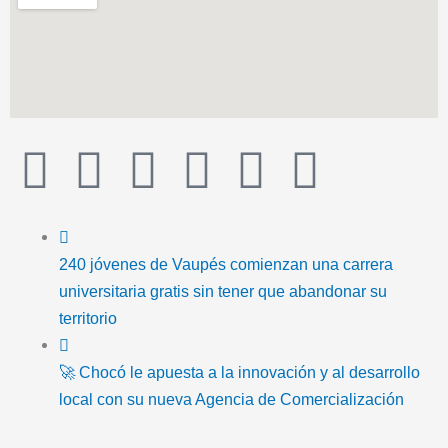
T
F
T
Y
I
I
i
a
w
o
n
c
k
c
i
u
s
o
240 jóvenes de Vaupés comienzan una carrera
universitaria gratis sin tener que abandonar su
t
e
t
t
t
n
territorio
o
b
t
u
a
-
🚀 Chocó le apuesta a la innovación y al desarrollo
local con su nueva Agencia de Comercialización
k
o
e
b
g
e