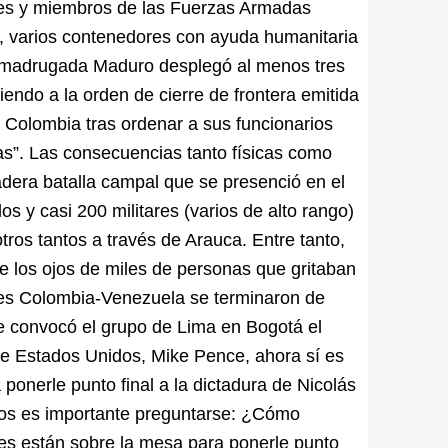
tes y miembros de las Fuerzas Armadas
s, varios contenedores con ayuda humanitaria
 la madrugada Maduro desplegó al menos tres
endo a la orden de cierre de frontera emitida
 Colombia tras ordenar a sus funcionarios
as”. Las consecuencias tanto físicas como
adera batalla campal que se presenció en el
s y casi 200 militares (varios de alto rango)
ros tantos a través de Arauca. Entre tanto,
e los ojos de miles de personas que gritaban
ales Colombia-Venezuela se terminaron de
ue convocó el grupo de Lima en Bogotá el
e de Estados Unidos, Mike Pence, ahora sí es
ponerle punto final a la dictadura de Nicolás
ios es importante preguntarse: ¿Cómo
es están sobre la mesa para ponerle punto