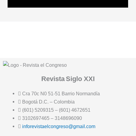
Revista
Siglo XXI
Cra 70c N0 51-51 Barrio Normandía
Bogotá D.C. – Colombia
(601) 5209315 – (601) 4672651
3102697465 – 3148696090
inforevistaelcongreso@gmail.com