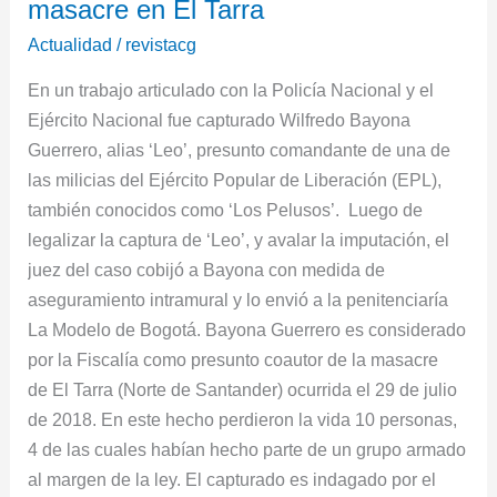
aseguramiento
masacre en El Tarra
a
Actualidad
/
revistacg
integrante
En un trabajo articulado con la Policía Nacional y el
de
Ejército Nacional fue capturado Wilfredo Bayona
“Los
Guerrero, alias ‘Leo’, presunto comandante de una de
Pelusos”
las milicias del Ejército Popular de Liberación (EPL),
por
también conocidos como ‘Los Pelusos’. Luego de
masacre
legalizar la captura de ‘Leo’, y avalar la imputación, el
en
juez del caso cobijó a Bayona con medida de
El
aseguramiento intramural y lo envió a la penitenciaría
Tarra
La Modelo de Bogotá. Bayona Guerrero es considerado
por la Fiscalía como presunto coautor de la masacre
de El Tarra (Norte de Santander) ocurrida el 29 de julio
de 2018. En este hecho perdieron la vida 10 personas,
4 de las cuales habían hecho parte de un grupo armado
al margen de la ley. El capturado es indagado por el