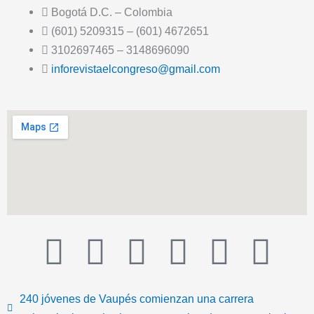
Bogotá D.C. – Colombia
(601) 5209315 – (601) 4672651
3102697465 – 3148696090
inforevistaelcongreso@gmail.com
T
F
T
Y
I
I
i
a
w
o
n
c
240 jóvenes de Vaupés comienzan una carrera