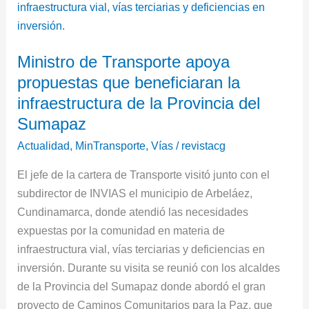
propuestas
que
beneficiaran
Ministro de Transporte apoya
la
propuestas que beneficiaran la
infraestructura
de
infraestructura de la Provincia del
la
Sumapaz
Provincia
Actualidad
,
MinTransporte
,
Vías
/
revistacg
del
Sumapaz
El jefe de la cartera de Transporte visitó junto con el
subdirector de INVIAS el municipio de Arbeláez,
Cundinamarca, donde atendió las necesidades
expuestas por la comunidad en materia de
infraestructura vial, vías terciarias y deficiencias en
inversión. Durante su visita se reunió con los alcaldes
de la Provincia del Sumapaz donde abordó el gran
proyecto de Caminos Comunitarios para la Paz, que