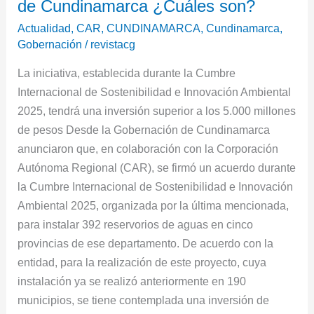
de
de Cundinamarca ¿Cuáles son?
300
Actualidad
,
CAR
,
CUNDINAMARCA
,
Cundinamarca
,
reservorios
Gobernación
/
revistacg
de
La iniciativa, establecida durante la Cumbre
agua
Internacional de Sostenibilidad e Innovación Ambiental
en
2025, tendrá una inversión superior a los 5.000 millones
5
de pesos Desde la Gobernación de Cundinamarca
provincias
anunciaron que, en colaboración con la Corporación
de
Autónoma Regional (CAR), se firmó un acuerdo durante
Cundinamarca
la Cumbre Internacional de Sostenibilidad e Innovación
¿Cuáles
Ambiental 2025, organizada por la última mencionada,
son?
para instalar 392 reservorios de aguas en cinco
provincias de ese departamento. De acuerdo con la
entidad, para la realización de este proyecto, cuya
instalación ya se realizó anteriormente en 190
municipios, se tiene contemplada una inversión de