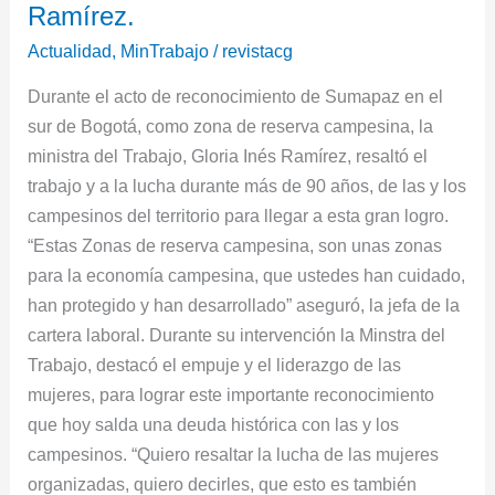
luchas
Ramírez.
sociales”,
Actualidad
,
MinTrabajo
/
revistacg
Ministra
del
Durante el acto de reconocimiento de Sumapaz en el
Trabajo,
sur de Bogotá, como zona de reserva campesina, la
Gloria
ministra del Trabajo, Gloria Inés Ramírez, resaltó el
Inés
trabajo y a la lucha durante más de 90 años, de las y los
Ramírez.
campesinos del territorio para llegar a esta gran logro.
“Estas Zonas de reserva campesina, son unas zonas
para la economía campesina, que ustedes han cuidado,
han protegido y han desarrollado” aseguró, la jefa de la
cartera laboral. Durante su intervención la Minstra del
Trabajo, destacó el empuje y el liderazgo de las
mujeres, para lograr este importante reconocimiento
que hoy salda una deuda histórica con las y los
campesinos. “Quiero resaltar la lucha de las mujeres
organizadas, quiero decirles, que esto es también