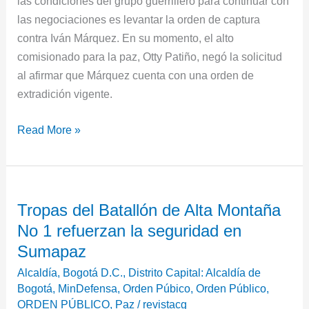
las condiciones del grupo guerrillero para continuar con
las negociaciones es levantar la orden de captura
contra Iván Márquez. En su momento, el alto
comisionado para la paz, Otty Patiño, negó la solicitud
al afirmar que Márquez cuenta con una orden de
extradición vigente.
Read More »
Tropas
Tropas del Batallón de Alta Montaña
del
No 1 refuerzan la seguridad en
Batallón
de
Sumapaz
Alta
Alcaldía
,
Bogotá D.C.
,
Distrito Capital: Alcaldía de
Montaña
Bogotá
,
MinDefensa
,
Orden Púbico
,
Orden Público
,
No
ORDEN PÚBLICO
,
Paz
/
revistacg