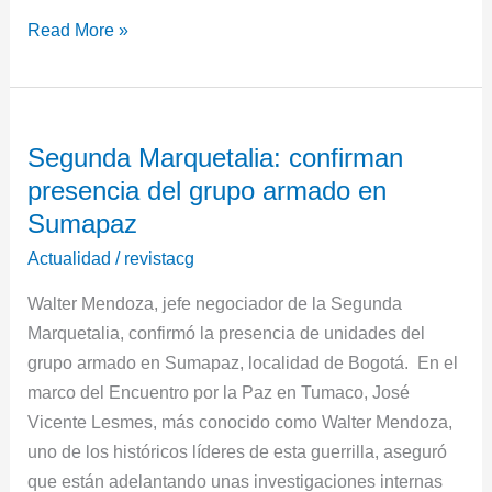
Read More »
Segunda
Segunda Marquetalia: confirman
Marquetalia:
presencia del grupo armado en
confirman
presencia
Sumapaz
del
Actualidad
/
revistacg
grupo
Walter Mendoza, jefe negociador de la Segunda
armado
Marquetalia, confirmó la presencia de unidades del
en
grupo armado en Sumapaz, localidad de Bogotá. En el
Sumapaz
marco del Encuentro por la Paz en Tumaco, José
Vicente Lesmes, más conocido como Walter Mendoza,
uno de los históricos líderes de esta guerrilla, aseguró
que están adelantando unas investigaciones internas