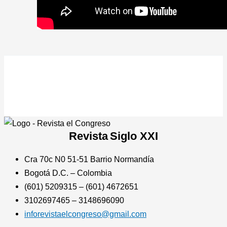
Revista
Siglo XXI
Cra 70c N0 51-51 Barrio Normandía
Bogotá D.C. – Colombia
(601) 5209315 – (601) 4672651
3102697465 – 3148696090
inforevistaelcongreso@gmail.com