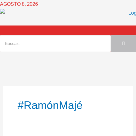
Ir
AGOSTO 8, 2026
al
contenido
#RamónMajé