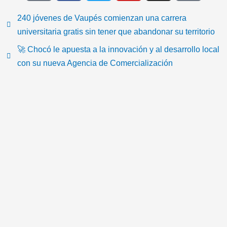
k
c
i
u
s
o
t
e
t
t
t
n
240 jóvenes de Vaupés comienzan una carrera
o
b
t
u
a
-
universitaria gratis sin tener que abandonar su territorio
k
o
e
b
g
e
🚀 Chocó le apuesta a la innovación y al desarrollo local
o
r
e
r
m
con su nueva Agencia de Comercialización
k
a
a
m
i
l