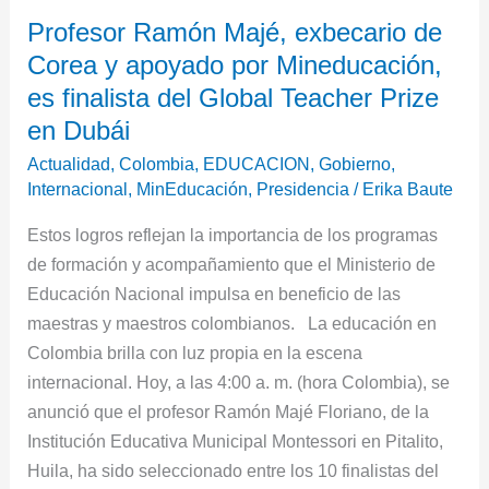
Profesor
Profesor Ramón Majé, exbecario de
Ramón
Corea y apoyado por Mineducación,
Majé,
exbecario
es finalista del Global Teacher Prize
de
en Dubái
Corea
Actualidad
,
Colombia
,
EDUCACION
,
Gobierno
,
y
Internacional
,
MinEducación
,
Presidencia
/
Erika Baute
apoyado
Estos logros reflejan la importancia de los programas
por
de formación y acompañamiento que el Ministerio de
Mineducación,
Educación Nacional impulsa en beneficio de las
es
maestras y maestros colombianos. La educación en
finalista
Colombia brilla con luz propia en la escena
del
internacional. Hoy, a las 4:00 a. m. (hora Colombia), se
Global
anunció que el profesor Ramón Majé Floriano, de la
Teacher
Institución Educativa Municipal Montessori en Pitalito,
Prize
Huila, ha sido seleccionado entre los 10 finalistas del
en