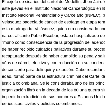
El exjefe de sicarios del cartel de Medellín, Jhon Jair
este jueves en el Instituto Nacional Cancerológico en B
Instituto Nacional Penitenciario y Carcelario (INPEC)
Velásquez padecía de cáncer de esófago en etapa termi
esta madrugada. Velásquez, quien era considerado uno
narcotraficante Pablo Escobar, estaba hospitalizado d
“murió como consecuencia de la progresión del aden
de haber recibido cuidados paliativos durante su proce
recapturado después de haber cumplido su pena y salir
años de cárcel, efectiva y con reducción en su condena
de concierto para delinquir y extorsión. Cabe recordar
edad, formó parte de la estructura criminal del Cartel 
justicia colombiana. Se le consideraba uno de los prin
organización libró en la década de los 80 una guerra s
impedir la extradición de sus hombres a Estados Unidos, 
periodistas, civiles y policías colombianos..