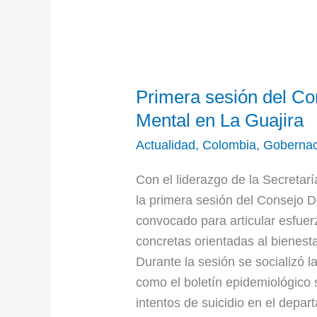
Primera
Primera sesión del Co
sesión
del
Mental en La Guajira
Consejo
Actualidad
,
Colombia
,
Gobernac
Departamental
de
Con el liderazgo de la Secretar
Salud
la primera sesión del Consejo 
Mental
convocado para articular esfuerz
en
concretas orientadas al bienesta
La
Durante la sesión se socializó l
Guajira
como el boletín epidemiológico 
intentos de suicidio en el depar