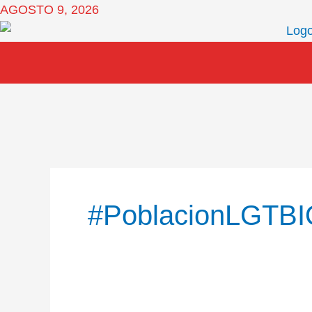
Ir
AGOSTO 9, 2026
al
contenido
#PoblacionLGTB