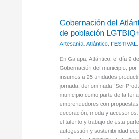
Gobernación
Gobernación del Atlán
del
Atlántico
de población LGTBIQ
impulsa
Artesanía
,
Atlántico
,
FESTIVAL
emprendimientos
de
En Galapa, Atlántico, el día 9 de
población
Gobernación del municipio, por m
LGTBIQ+
insumos a 25 unidades produc
jornada, denominada “Ser Product
municipio como parte de la feri
emprendedores con propuestas 
decoración, moda y accesorios. C
el talento y trabajo de esta part
autogestión y sostenibilidad 