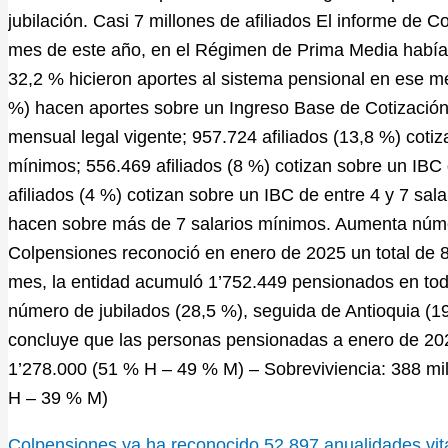
jubilación. Casi 7 millones de afiliados El informe de C
mes de este año, en el Régimen de Prima Media había un
32,2 % hicieron aportes al sistema pensional en ese me
%) hacen aportes sobre un Ingreso Base de Cotización 
mensual legal vigente; 957.724 afiliados (13,8 %) cotiz
mínimos; 556.469 afiliados (8 %) cotizan sobre un IBC 
afiliados (4 %) cotizan sobre un IBC de entre 4 y 7 sala
hacen sobre más de 7 salarios mínimos. Aumenta núme
Colpensiones reconoció en enero de 2025 un total de 
mes, la entidad acumuló 1’752.449 pensionados en todo
número de jubilados (28,5 %), seguida de Antioquia (19
concluye que las personas pensionadas a enero de 2025
1’278.000 (51 % H – 49 % M) – Sobreviviencia: 388 mil
H – 39 % M)
Colpensiones ya ha reconocido 52.897 anualidades vita