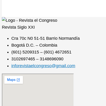
Revista
Siglo XXI
Cra 70c N0 51-51 Barrio Normandía
Bogotá D.C. – Colombia
(601) 5209315 – (601) 4672651
3102697465 – 3148696090
inforevistaelcongreso@gmail.com