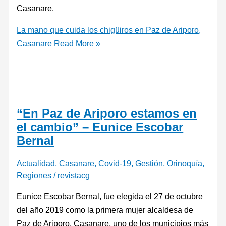
Casanare.
La mano que cuida los chigüiros en Paz de Ariporo,
Casanare
Read More »
“En Paz de Ariporo estamos en
el cambio” – Eunice Escobar
Bernal
Actualidad
,
Casanare
,
Covid-19
,
Gestión
,
Orinoquía
,
Regiones
/
revistacg
Eunice Escobar Bernal, fue elegida el 27 de octubre
del año 2019 como la primera mujer alcaldesa de
Paz de Ariporo, Casanare, uno de los municipios más