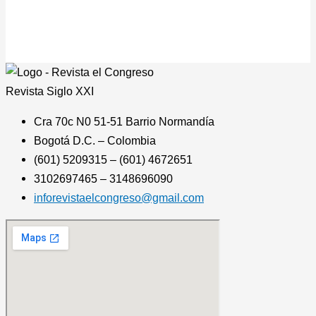
Revista
Siglo XXI
Cra 70c N0 51-51 Barrio Normandía
Bogotá D.C. – Colombia
(601) 5209315 – (601) 4672651
3102697465 – 3148696090
inforevistaelcongreso@gmail.com