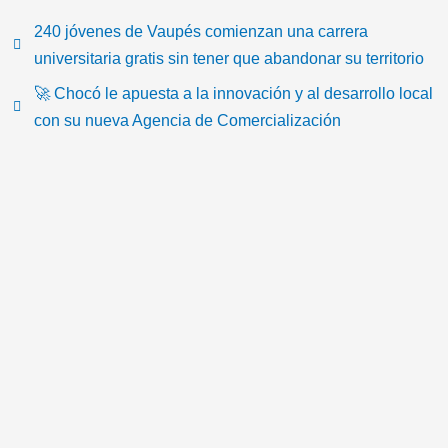
k
c
i
u
s
o
t
e
t
t
t
n
240 jóvenes de Vaupés comienzan una carrera
o
b
t
u
a
-
universitaria gratis sin tener que abandonar su territorio
k
o
e
b
g
e
🚀 Chocó le apuesta a la innovación y al desarrollo local
o
r
e
r
m
con su nueva Agencia de Comercialización
k
a
a
m
i
l