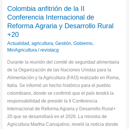
Colombia
Colombia anfitrión de la II
anfitrión
Conferencia Internacional de
de
la
Reforma Agraria y Desarrollo Rural
II
+20
Conferencia
Actualidad
,
agricultura
,
Gestión
,
Gobierno
,
Internacional
MinAgricultura
/
revistacg
de
Durante la reunión del comité de seguridad alimentaria
Reforma
de la Organización de las Naciones Unidas para la
Agraria
Alimentación y la Agricultura (FAO) realizado en Roma,
y
Italia. Se informó un hecho histórico para el pueblo
Desarrollo
colombiano, donde se confirmó que el país tendrá la
Rural
responsabilidad de presidir la II Conferencia
+20
Internacional de Reforma Agraria y Desarrollo Rural+
20 que se desarrollará en el 2026. La ministra de
Agricultura Martha Carvajalino, reveló la noticia donde