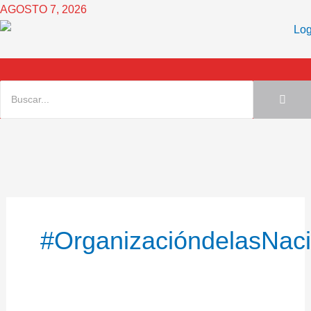
Ir
AGOSTO 7, 2026
al
contenido
#OrganizacióndelasNaci