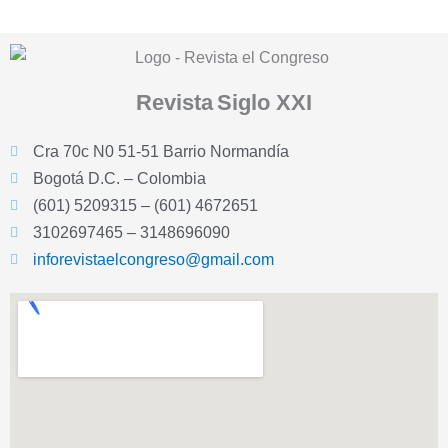
Revista
Siglo XXI
Cra 70c N0 51-51 Barrio Normandía
Bogotá D.C. – Colombia
(601) 5209315 – (601) 4672651
3102697465 – 3148696090
inforevistaelcongreso@gmail.com