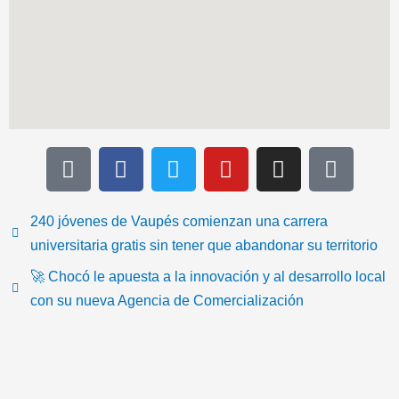
T
F
T
Y
I
I
i
a
w
o
n
c
k
c
i
u
s
o
t
e
t
t
t
n
240 jóvenes de Vaupés comienzan una carrera
o
b
t
u
a
-
universitaria gratis sin tener que abandonar su territorio
k
o
e
b
g
e
🚀 Chocó le apuesta a la innovación y al desarrollo local
o
r
e
r
m
con su nueva Agencia de Comercialización
k
a
a
m
i
l