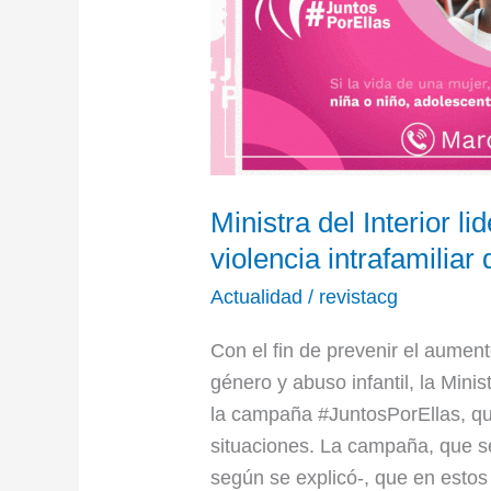
para
evitar
la
violencia
intrafamiliar
durante
cuarentena
Ministra del Interior l
violencia intrafamilia
Actualidad
/
revistacg
Con el fin de prevenir el aumento
género y abuso infantil, la Minist
la campaña #JuntosPorEllas, qu
situaciones. La campaña, que se
según se explicó-, que en esto