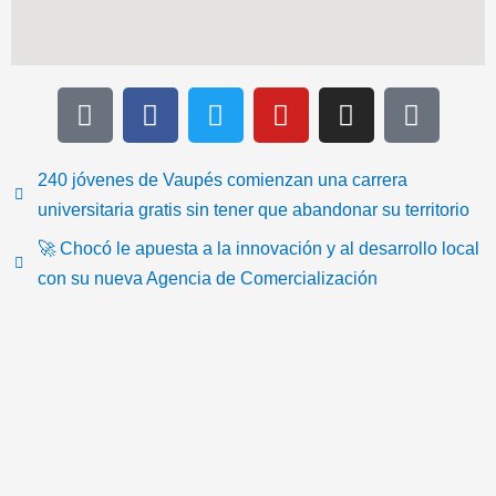
T
F
T
Y
I
I
i
a
w
o
n
c
k
c
i
u
s
o
t
e
t
t
t
n
240 jóvenes de Vaupés comienzan una carrera
o
b
t
u
a
-
universitaria gratis sin tener que abandonar su territorio
k
o
e
b
g
e
🚀 Chocó le apuesta a la innovación y al desarrollo local
o
r
e
r
m
con su nueva Agencia de Comercialización
k
a
a
m
i
l