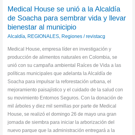
Medical
Medical House se unió a la Alcaldía
House
de Soacha para sembrar vida y llevar
se
unió
bienestar al municipio
a
Alcaldía
,
REGIONALES
,
Regiones
/
revistacg
la
Medical House, empresa líder en investigación y
Alcaldía
producción de alimentos naturales en Colombia, se
de
unió con su campaña ambiental Raíces de Vida a las
Soacha
políticas municipales que adelanta la Alcaldía de
para
Soacha para impulsar la reforestación urbana, el
sembrar
mejoramiento paisajístico y el cuidado de la salud con
vida
su movimiento Entornos Seguros. Con la donación de
y
mil árboles y diez mil semillas por parte de Medical
llevar
House, se realizó el domingo 26 de mayo una gran
bienestar
jornada de siembra para iniciar la arborización del
al
nuevo parque que la administración entregará a la
municipio