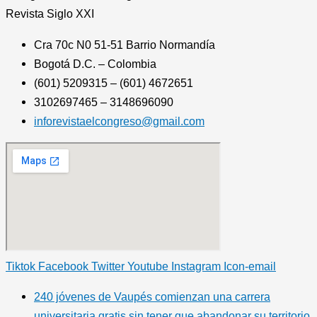
Revista
Siglo XXI
Cra 70c N0 51-51 Barrio Normandía
Bogotá D.C. – Colombia
(601) 5209315 – (601) 4672651
3102697465 – 3148696090
inforevistaelcongreso@gmail.com
Tiktok
Facebook
Twitter
Youtube
Instagram
Icon-email
240 jóvenes de Vaupés comienzan una carrera
universitaria gratis sin tener que abandonar su territorio