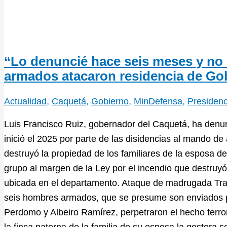
“Lo denuncié hace seis meses y no 
armados atacaron residencia de Go
Actualidad
,
Caquetá
,
Gobierno
,
MinDefensa
,
Presidenc
Luis Francisco Ruiz, gobernador del Caquetá, ha den
inició el 2025 por parte de las disidencias al mando de 
destruyó la propiedad de los familiares de la esposa de
grupo al margen de la Ley por el incendio que destruyó 
ubicada en el departamento. Ataque de madrugada Tra
seis hombres armados, que se presume son enviados po
Perdomo y Albeiro Ramírez, perpetraron el hecho terror
la finca paterna de la familia de su esposa la gestora 