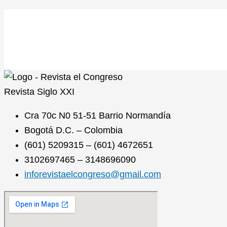
Revista
Siglo XXI
Cra 70c N0 51-51 Barrio Normandía
Bogotá D.C. – Colombia
(601) 5209315 – (601) 4672651
3102697465 – 3148696090
inforevistaelcongreso@gmail.com