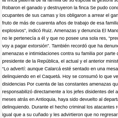
Robaron el ganado y destruyeron la finca Se pudo cono
ocupantes de sus camas y los obligaron a arrear el gan
fruto de más de cuarenta años de trabajo de esa famili
explosivos”, indicó Ruiz. Amenazas y denuncia El Man
no le pertenecía a él y que no posee una sola res, “pr
voy a pagar extorsión”. También recordó que ha denu
amenazas e intimidaciones contra su familia por parte 
presidente de la República, el actual y el anterior min
“Lo advertí: aunque Calarcá esté sentado en una mesa
delinquiendo en el Caquetá. Hoy se consumó lo que ve
disidencias Por cuenta de las constantes amenazas qu
responsabilizó directamente a los jefes disidentes del
meses atrás en Antioquia, haya sido devuelto al depar
delinquiendo. Durante el hecho criminal los atacantes re
igual que a su cuñado y les advirtieron que no regresa