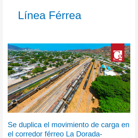
Línea Férrea
Se
duplica
el
movimiento
de
carga
en
el
corredor
férreo
Se duplica el movimiento de carga en
La
el corredor férreo La Dorada-