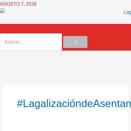
Ir
AGOSTO 7, 2026
al
contenido
#LagalizacióndeAsent