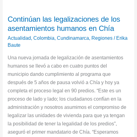
Continúan
las
Continúan las legalizaciones de los
legalizaciones
asentamientos humanos en Chía
de
los
Actualidad
,
Colombia
,
Cundinamarca
,
Regiones
/
Erika
asentamientos
Baute
humanos
Una nueva jornada de legalización de asentamientos
en
humanos se llevó a cabo en cuatro puntos del
Chía
municipio dando cumplimiento al programa que
después de 5 años de pausa volvió a Chía y hoy ya
completa el proceso legal en 90 predios. “Este es un
proceso de lado y lado; los ciudadanos confían en la
administración y nosotros asumimos el compromiso de
legalizar las unidades de vivienda para que ya tengan
la posibilidad de tener la legalidad de los predios”,
aseguró el primer mandatario de Chía. “Esperamos