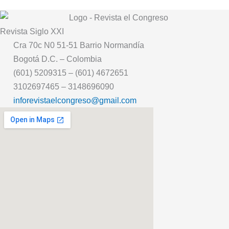
Revista
Siglo XXI
Cra 70c N0 51-51 Barrio Normandía
Bogotá D.C. – Colombia
(601) 5209315 – (601) 4672651
3102697465 – 3148696090
inforevistaelcongreso@gmail.com