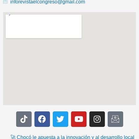
inforevistaelcongreso@gmail.com
T
F
T
Y
I
I
i
a
w
o
n
c
k
c
i
u
s
o
t
e
t
t
t
n
🚀 Chocó le apuesta a la innovación y al desarrollo local