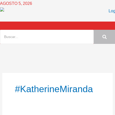
Ir
AGOSTO 5, 2026
al
contenido
#KatherineMiranda