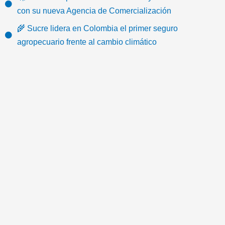
o
b
t
u
a
-
con su nueva Agencia de Comercialización
k
o
e
b
g
e
🌾 Sucre lidera en Colombia el primer seguro
o
r
e
r
m
agropecuario frente al cambio climático
k
a
a
m
i
l