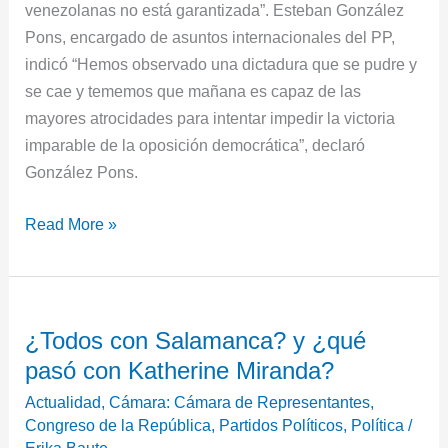
venezolanas no está garantizada”. Esteban González
Pons, encargado de asuntos internacionales del PP,
indicó “Hemos observado una dictadura que se pudre y
se cae y tememos que mañana es capaz de las
mayores atrocidades para intentar impedir la victoria
imparable de la oposición democrática”, declaró
González Pons.
Read More »
¿Todos
¿Todos con Salamanca? y ¿qué
con
pasó con Katherine Miranda?
Salamanca?
y
Actualidad
,
Cámara: Cámara de Representantes
,
¿qué
Congreso de la República
,
Partidos Políticos
,
Política
/
Erika Baute