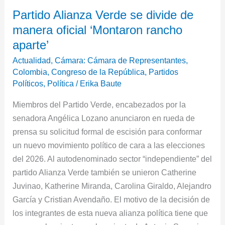
Partido
Partido Alianza Verde se divide de
Alianza
manera oficial ‘Montaron rancho
Verde
se
aparte’
divide
Actualidad
,
Cámara: Cámara de Representantes
,
de
Colombia
,
Congreso de la República
,
Partidos
manera
Políticos
,
Política
/
Erika Baute
oficial
Miembros del Partido Verde, encabezados por la
‘Montaron
senadora Angélica Lozano anunciaron en rueda de
rancho
prensa su solicitud formal de escisión para conformar
aparte’
un nuevo movimiento político de cara a las elecciones
del 2026. Al autodenominado sector “independiente” del
partido Alianza Verde también se unieron Catherine
Juvinao, Katherine Miranda, Carolina Giraldo, Alejandro
García y Cristian Avendaño. El motivo de la decisión de
los integrantes de esta nueva alianza política tiene que