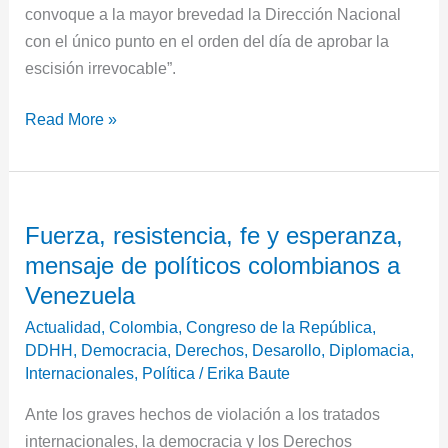
convoque a la mayor brevedad la Dirección Nacional
con el único punto en el orden del día de aprobar la
escisión irrevocable”.
Read More »
Fuerza,
Fuerza, resistencia, fe y esperanza,
resistencia,
mensaje de políticos colombianos a
fe
y
Venezuela
esperanza,
Actualidad
,
Colombia
,
Congreso de la República
,
mensaje
DDHH
,
Democracia
,
Derechos
,
Desarollo
,
Diplomacia
,
de
Internacionales
,
Política
/
Erika Baute
políticos
Ante los graves hechos de violación a los tratados
colombianos
internacionales, la democracia y los Derechos