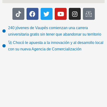
T
F
T
Y
I
I
i
a
w
o
n
c
k
c
i
u
s
o
t
e
t
t
t
n
240 jóvenes de Vaupés comienzan una carrera
o
b
t
u
a
-
universitaria gratis sin tener que abandonar su territorio
k
o
e
b
g
e
🚀 Chocó le apuesta a la innovación y al desarrollo local
o
r
e
r
m
con su nueva Agencia de Comercialización
k
a
a
m
i
l