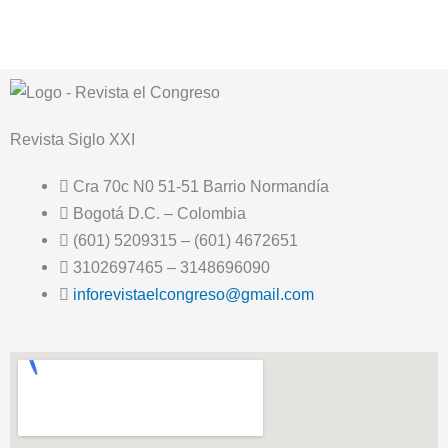
Revista
Siglo XXI
Cra 70c N0 51-51 Barrio Normandía
Bogotá D.C. – Colombia
(601) 5209315 – (601) 4672651
3102697465 – 3148696090
inforevistaelcongreso@gmail.com