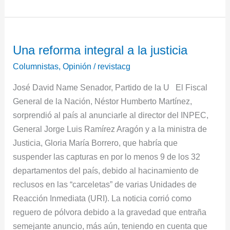
Una
Una reforma integral a la justicia
reforma
integral
Columnistas
,
Opinión
/
revistacg
a
José David Name Senador, Partido de la U El Fiscal
la
General de la Nación, Néstor Humberto Martínez,
justicia
sorprendió al país al anunciarle al director del INPEC,
General Jorge Luis Ramírez Aragón y a la ministra de
Justicia, Gloria María Borrero, que habría que
suspender las capturas en por lo menos 9 de los 32
departamentos del país, debido al hacinamiento de
reclusos en las “carceletas” de varias Unidades de
Reacción Inmediata (URI). La noticia corrió como
reguero de pólvora debido a la gravedad que entraña
semejante anuncio, más aún, teniendo en cuenta que