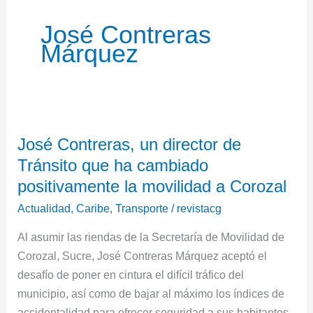
José Contreras
Márquez
José
José Contreras, un director de
Contreras,
Tránsito que ha cambiado
un
director
positivamente la movilidad a Corozal
de
Actualidad
,
Caribe
,
Transporte
/
revistacg
Tránsito
Al asumir las riendas de la Secretaría de Movilidad de
que
Corozal, Sucre, José Contreras Márquez aceptó el
ha
desafío de poner en cintura el difícil tráfico del
cambiado
municipio, así como de bajar al máximo los índices de
positivamente
accidentalidad para ofrecer seguridad a sus habitantes.