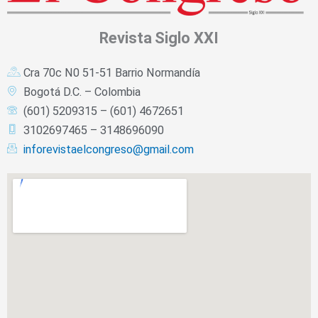
Revista
Siglo XXI
Cra 70c N0 51-51 Barrio Normandía
Bogotá D.C. – Colombia
(601) 5209315 – (601) 4672651
3102697465 – 3148696090
inforevistaelcongreso@gmail.com