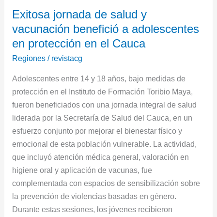
Exitosa
Exitosa jornada de salud y
jornada
vacunación benefició a adolescentes
de
salud
en protección en el Cauca
y
Regiones
/
revistacg
vacunación
Adolescentes entre 14 y 18 años, bajo medidas de
benefició
protección en el Instituto de Formación Toribio Maya,
a
fueron beneficiados con una jornada integral de salud
adolescentes
liderada por la Secretaría de Salud del Cauca, en un
en
esfuerzo conjunto por mejorar el bienestar físico y
protección
emocional de esta población vulnerable. La actividad,
en
que incluyó atención médica general, valoración en
el
higiene oral y aplicación de vacunas, fue
Cauca
complementada con espacios de sensibilización sobre
la prevención de violencias basadas en género.
Durante estas sesiones, los jóvenes recibieron