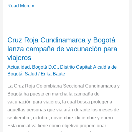
Read More »
Cruz
Cruz Roja Cundinamarca y Bogotá
Roja
lanza campaña de vacunación para
Cundinamarca
y
viajeros
Bogotá
Actualidad
,
Bogotá D.C.
,
Distrito Capital: Alcaldía de
lanza
Bogotá
,
Salud
/
Erika Baute
campaña
La Cruz Roja Colombiana Seccional Cundinamarca y
de
Bogotá ha puesto en marcha la campaña de
vacunación
vacunación para viajeros, la cual busca proteger a
para
aquellas personas que viajarán durante los meses de
viajeros
septiembre, octubre, noviembre, diciembre y enero.
Esta iniciativa tiene como objetivo proporcionar