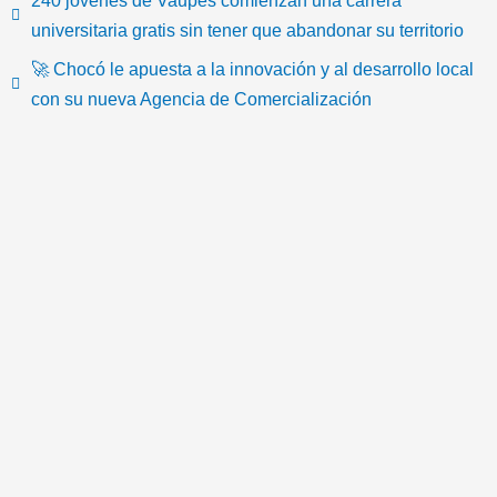
k
c
i
u
s
o
universitaria gratis sin tener que abandonar su territorio
🚀 Chocó le apuesta a la innovación y al desarrollo local
t
e
t
t
t
n
con su nueva Agencia de Comercialización
o
b
t
u
a
-
k
o
e
b
g
e
o
r
e
r
m
k
a
a
m
i
l