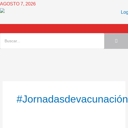
Ir
AGOSTO 7, 2026
al
contenido
#jornadasdevacunació