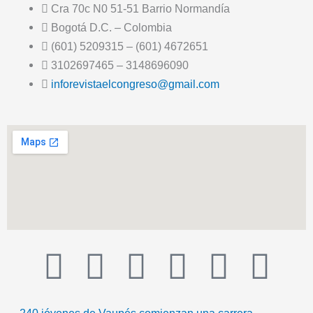
Cra 70c N0 51-51 Barrio Normandía
Bogotá D.C. – Colombia
(601) 5209315 – (601) 4672651
3102697465 – 3148696090
inforevistaelcongreso@gmail.com
T
F
T
Y
I
I
i
a
w
o
n
c
240 jóvenes de Vaupés comienzan una carrera