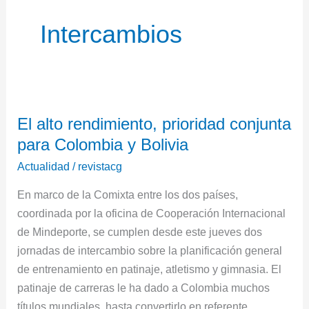
Intercambios
El
El alto rendimiento, prioridad conjunta
alto
para Colombia y Bolivia
rendimiento,
prioridad
Actualidad
/
revistacg
conjunta
En marco de la Comixta entre los dos países,
para
coordinada por la oficina de Cooperación Internacional
Colombia
de Mindeporte, se cumplen desde este jueves dos
y
jornadas de intercambio sobre la planificación general
Bolivia
de entrenamiento en patinaje, atletismo y gimnasia. El
patinaje de carreras le ha dado a Colombia muchos
títulos mundiales, hasta convertirlo en referente