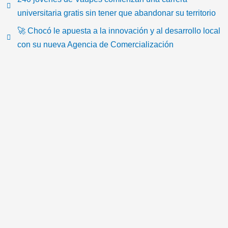
t
e
t
t
t
n
o
b
t
u
a
-
universitaria gratis sin tener que abandonar su territorio
k
o
e
b
g
e
🚀 Chocó le apuesta a la innovación y al desarrollo local
o
r
e
r
m
con su nueva Agencia de Comercialización
k
a
a
m
i
l