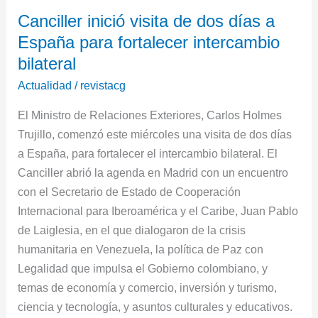
Canciller
Canciller inició visita de dos días a
inició
España para fortalecer intercambio
visita
de
bilateral
dos
Actualidad
/
revistacg
días
El Ministro de Relaciones Exteriores, Carlos Holmes
a
Trujillo, comenzó este miércoles una visita de dos días
España
a España, para fortalecer el intercambio bilateral. El
para
Canciller abrió la agenda en Madrid con un encuentro
fortalecer
con el Secretario de Estado de Cooperación
intercambio
Internacional para Iberoamérica y el Caribe, Juan Pablo
bilateral
de Laiglesia, en el que dialogaron de la crisis
humanitaria en Venezuela, la política de Paz con
Legalidad que impulsa el Gobierno colombiano, y
temas de economía y comercio, inversión y turismo,
ciencia y tecnología, y asuntos culturales y educativos.