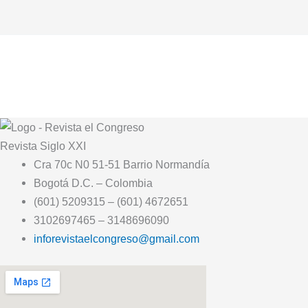
Revista
Siglo XXI
Cra 70c N0 51-51 Barrio Normandía
Bogotá D.C. – Colombia
(601) 5209315 – (601) 4672651
3102697465 – 3148696090
inforevistaelcongreso@gmail.com