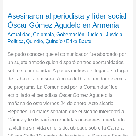
al
Asesinaron al periodista y líder social
periodista
Óscar Gómez Agudelo en Armenia
y
líder
Actualidad
,
Colombia
,
Gobernación
,
Judicial
,
Justicia
,
social
Política
,
Quindío
,
Quindío
/
Erika Baute
Óscar
Se pudo conocer que el comunicador fue abordado por
Gómez
un sujeto armado quien disparó en tres oportunidades
Agudelo
sobre su humanidad A pocos metros de llegar a su lugar
en
de trabajo, la emisora Rumba del Café, en donde emitía
Armenia
su programa ‘La Comunidad por la Comunidad’ fue
acribillado el periodista Óscar Gómez Agudelo la
mañana de este viernes 24 de enero. Acto sicarial
Reportes judiciales señalan que el sicario interceptó a
Gómez y le disparó en repetidas ocasiones, quedando
la víctima sin vida en el sitio, ubicado sobre la Carrera
16 con Calle 10, sector de la clínica La Sagrada Familia