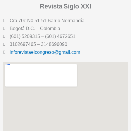
Revista
Siglo XXI
Cra 70c N0 51-51 Barrio Normandía
Bogotá D.C. – Colombia
(601) 5209315 – (601) 4672651
3102697465 – 3148696090
inforevistaelcongreso@gmail.com