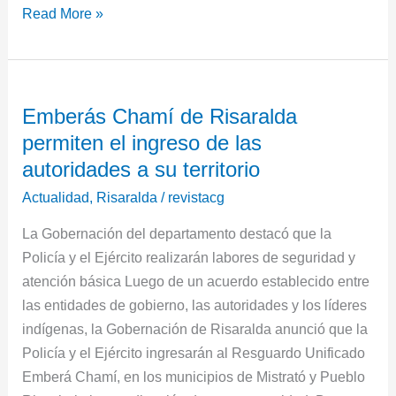
Read More »
Emberás
Emberás Chamí de Risaralda
Chamí
permiten el ingreso de las
de
Risaralda
autoridades a su territorio
permiten
Actualidad
,
Risaralda
/
revistacg
el
La Gobernación del departamento destacó que la
ingreso
Policía y el Ejército realizarán labores de seguridad y
de
atención básica Luego de un acuerdo establecido entre
las
las entidades de gobierno, las autoridades y los líderes
autoridades
indígenas, la Gobernación de Risaralda anunció que la
a
Policía y el Ejército ingresarán al Resguardo Unificado
su
Emberá Chamí, en los municipios de Mistrató y Pueblo
territorio