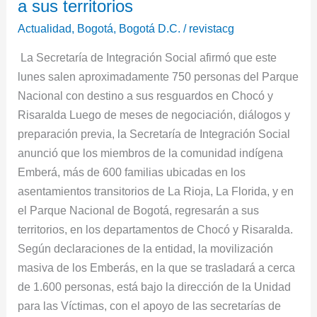
más
a sus territorios
de
Actualidad
,
Bogotá
,
Bogotá D.C.
/
revistacg
600
La Secretaría de Integración Social afirmó que este
familias
lunes salen aproximadamente 750 personas del Parque
Emberás
Nacional con destino a sus resguardos en Chocó y
de
Risaralda Luego de meses de negociación, diálogos y
Bogotá
preparación previa, la Secretaría de Integración Social
regresan
anunció que los miembros de la comunidad indígena
a
Emberá, más de 600 familias ubicadas en los
sus
asentamientos transitorios de La Rioja, La Florida, y en
territorios
el Parque Nacional de Bogotá, regresarán a sus
territorios, en los departamentos de Chocó y Risaralda.
Según declaraciones de la entidad, la movilización
masiva de los Emberás, en la que se trasladará a cerca
de 1.600 personas, está bajo la dirección de la Unidad
para las Víctimas, con el apoyo de las secretarías de