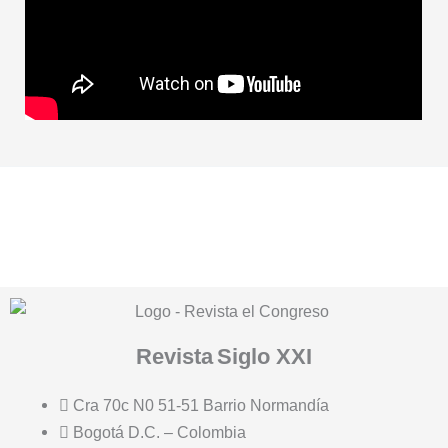
Revista
Siglo XXI
Cra 70c N0 51-51 Barrio Normandía
Bogotá D.C. – Colombia