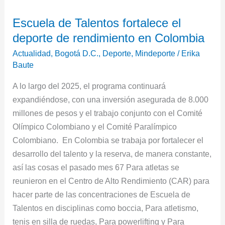
Escuela
Escuela de Talentos fortalece el
de
deporte de rendimiento en Colombia
Talentos
fortalece
Actualidad
,
Bogotá D.C.
,
Deporte
,
Mindeporte
/
Erika
el
Baute
deporte
A lo largo del 2025, el programa continuará
de
expandiéndose, con una inversión asegurada de 8.000
rendimiento
millones de pesos y el trabajo conjunto con el Comité
en
Olímpico Colombiano y el Comité Paralímpico
Colombia
Colombiano. En Colombia se trabaja por fortalecer el
desarrollo del talento y la reserva, de manera constante,
así las cosas el pasado mes 67 Para atletas se
reunieron en el Centro de Alto Rendimiento (CAR) para
hacer parte de las concentraciones de Escuela de
Talentos en disciplinas como boccia, Para atletismo,
tenis en silla de ruedas, Para powerlifting y Para