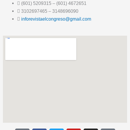
(601) 5209315 – (601) 4672651
3102697465 – 3148696090
inforevistaelcongreso@gmail.com