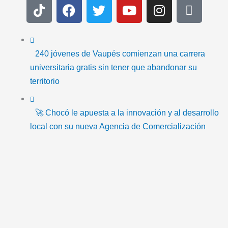
T
F
T
Y
I
I
i
a
w
o
n
c
k
c
i
u
s
o
t
e
t
t
t
n
o
b
t
u
a
-
240 jóvenes de Vaupés comienzan una carrera
k
o
e
b
g
e
universitaria gratis sin tener que abandonar su
o
r
e
r
m
territorio
k
a
a
m
i
🚀 Chocó le apuesta a la innovación y al desarrollo
l
local con su nueva Agencia de Comercialización