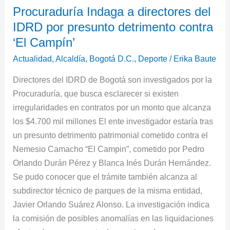
Procuraduría Indaga a directores del
Indaga
IDRD por presunto detrimento contra
a
directores
‘El Campín’
del
Actualidad
,
Alcaldía
,
Bogotá D.C.
,
Deporte
/
Erika Baute
IDRD
Directores del IDRD de Bogotá son investigados por la
por
Procuraduría, que busca esclarecer si existen
presunto
irregularidades en contratos por un monto que alcanza
detrimento
los $4.700 mil millones El ente investigador estaría tras
contra
un presunto detrimento patrimonial cometido contra el
‘El
Nemesio Camacho “El Campin”, cometido por Pedro
Campín’
Orlando Durán Pérez y Blanca Inés Durán Hernández.
Se pudo conocer que el trámite también alcanza al
subdirector técnico de parques de la misma entidad,
Javier Orlando Suárez Alonso. La investigación indica
la comisión de posibles anomalías en las liquidaciones