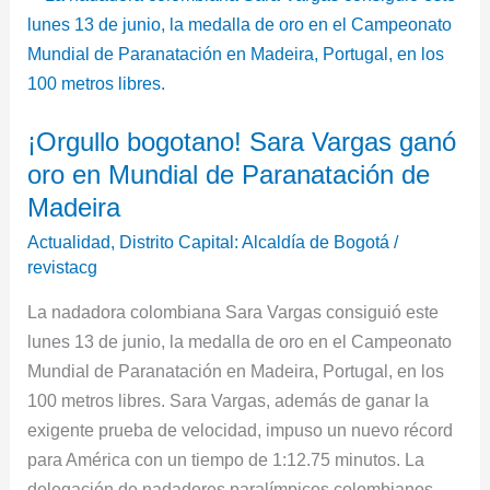
bogotano!
Sara
Vargas
ganó
¡Orgullo bogotano! Sara Vargas ganó
oro
oro en Mundial de Paranatación de
en
Mundial
Madeira
de
Actualidad
,
Distrito Capital: Alcaldía de Bogotá
/
Paranatación
revistacg
de
La nadadora colombiana Sara Vargas consiguió este
Madeira
lunes 13 de junio, la medalla de oro en el Campeonato
Mundial de Paranatación en Madeira, Portugal, en los
100 metros libres. Sara Vargas, además de ganar la
exigente prueba de velocidad, impuso un nuevo récord
para América con un tiempo de 1:12.75 minutos. La
delegación de nadadores paralímpicos colombianos,