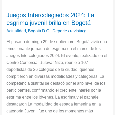
Juegos
Juegos Intercolegiados 2024: La
Intercolegiados
esgrima juvenil brilla en Bogotá
2024:
La
Actualidad
,
Bogotá D.C.
,
Deporte
/
revistacg
esgrima
El pasado domingo 29 de septiembre, Bogotá vivió una
juvenil
emocionante jornada de esgrima en el marco de los
brilla
Juegos Intercolegiados 2024. El evento, realizado en el
en
Centro Comercial Bulevar Niza, reunió a 107
Bogotá
deportistas de 26 colegios de la ciudad, quienes
compitieron en diversas modalidades y categorías. La
competencia distrital se destacó por el alto nivel de los
participantes, confirmando el creciente interés por la
esgrima entre los jóvenes. La esgrima y el patinaje
destacaron La modalidad de espada femenina en la
categoría Juvenil fue uno de los momentos más