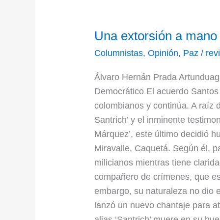
Una
Una extorsión a mano
extorsión
a
Columnistas
,
Opinión
,
Paz
/
rev
mano
Álvaro Hernán Prada Artunduag
armada
Democrático El acuerdo Santos 
colombianos y continúa. A raíz d
Santrich’ y el inminente testimo
Márquez’, este último decidió h
Miravalle, Caquetá. Según él, p
milicianos mientras tiene clari
compañero de crímenes, que esp
embargo, su naturaleza no dio es
lanzó un nuevo chantaje para at
alias ‘Santrich’ muere en su h