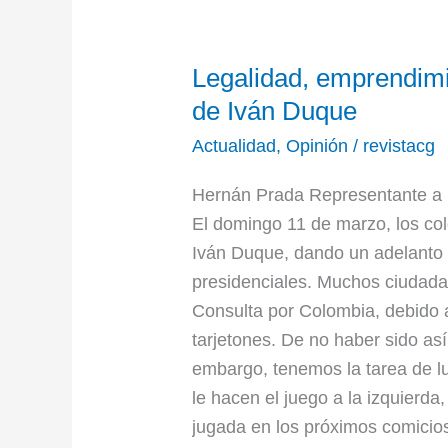
Legalidad,
Legalidad, emprendimi
emprendimiento
y
de Iván Duque
equidad:
Actualidad
,
Opinión
/
revistacg
el
gobierno
Hernán Prada Representante a
de
El domingo 11 de marzo, los c
Iván
Iván Duque, dando un adelanto 
Duque
presidenciales. Muchos ciudada
Consulta por Colombia, debido a
tarjetones. De no haber sido así
embargo, tenemos la tarea de lu
le hacen el juego a la izquierd
jugada en los próximos comici