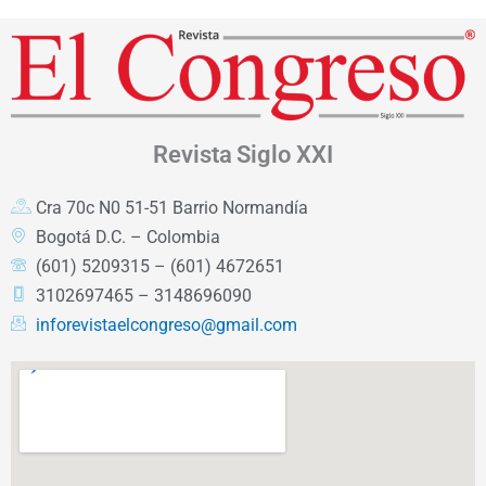
Revista
Siglo XXI
Cra 70c N0 51-51 Barrio Normandía
Bogotá D.C. – Colombia
(601) 5209315 – (601) 4672651
3102697465 – 3148696090
inforevistaelcongreso@gmail.com