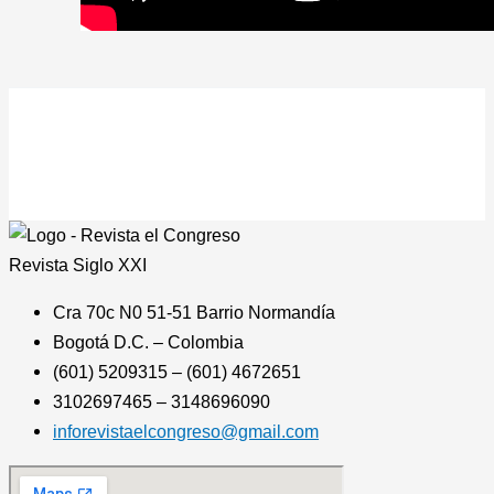
Revista
Siglo XXI
Cra 70c N0 51-51 Barrio Normandía
Bogotá D.C. – Colombia
(601) 5209315 – (601) 4672651
3102697465 – 3148696090
inforevistaelcongreso@gmail.com