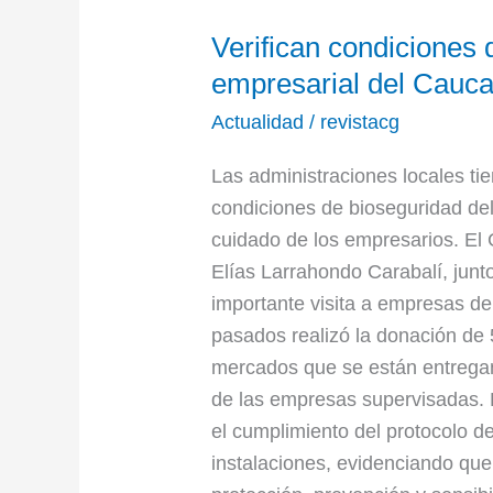
Verifican
Verifican condiciones 
condiciones
de
empresarial del Cauc
bioseguridad
Actualidad
/
revistacg
en
sector
Las administraciones locales tien
empresarial
condiciones de bioseguridad del 
del
cuidado de los empresarios. El
Cauca
Elías Larrahondo Carabalí, junt
importante visita a empresas de
pasados realizó la donación de
mercados que se están entregan
de las empresas supervisadas. D
el cumplimiento del protocolo 
instalaciones, evidenciando qu