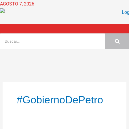
Ir
AGOSTO 7, 2026
al
contenido
#GobiernoDePetro