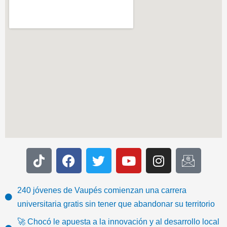
T
F
T
Y
I
I
i
a
w
o
n
c
k
c
i
u
s
o
t
e
t
t
t
n
240 jóvenes de Vaupés comienzan una carrera
o
b
t
u
a
-
universitaria gratis sin tener que abandonar su territorio
k
o
e
b
g
e
🚀 Chocó le apuesta a la innovación y al desarrollo local