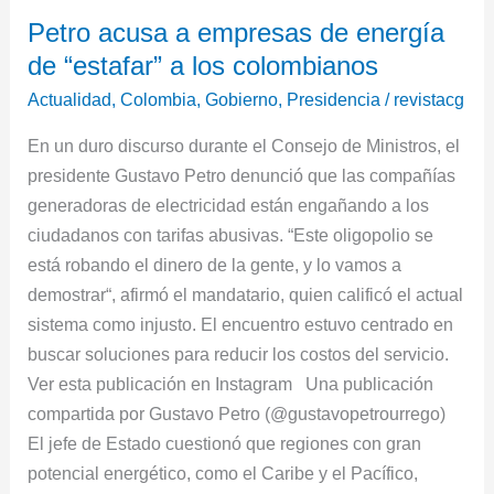
Petro
Petro acusa a empresas de energía
acusa
de “estafar” a los colombianos
a
empresas
Actualidad
,
Colombia
,
Gobierno
,
Presidencia
/
revistacg
de
En un duro discurso durante el Consejo de Ministros, el
energía
presidente Gustavo Petro denunció que las compañías
de
generadoras de electricidad están engañando a los
“estafar”
ciudadanos con tarifas abusivas. “Este oligopolio se
a
está robando el dinero de la gente, y lo vamos a
los
demostrar“, afirmó el mandatario, quien calificó el actual
colombianos
sistema como injusto. El encuentro estuvo centrado en
buscar soluciones para reducir los costos del servicio.
Ver esta publicación en Instagram Una publicación
compartida por Gustavo Petro (@gustavopetrourrego)
El jefe de Estado cuestionó que regiones con gran
potencial energético, como el Caribe y el Pacífico,