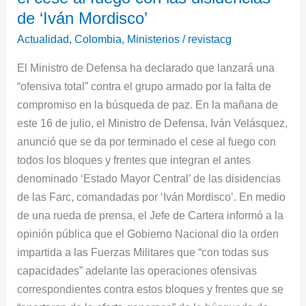
por
de ‘Iván Mordisco’
terminado
Actualidad
,
Colombia
,
Ministerios
/
revistacg
el
El Ministro de Defensa ha declarado que lanzará una
cese
“ofensiva total” contra el grupo armado por la falta de
al
compromiso en la búsqueda de paz. En la mañana de
fuego
este 16 de julio, el Ministro de Defensa, Iván Velásquez,
con
anunció que se da por terminado el cese al fuego con
las
todos los bloques y frentes que integran el antes
disidencias
denominado ‘Estado Mayor Central’ de las disidencias
de
de las Farc, comandadas por ‘Iván Mordisco’. En medio
‘Iván
de una rueda de prensa, el Jefe de Cartera informó a la
Mordisco’
opinión pública que el Gobierno Nacional dio la orden
impartida a las Fuerzas Militares que “con todas sus
capacidades” adelante las operaciones ofensivas
correspondientes contra estos bloques y frentes que se