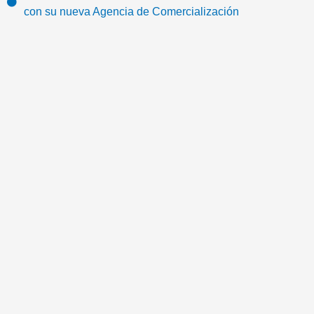
o
r
e
r
m
con su nueva Agencia de Comercialización
k
a
a
m
i
l