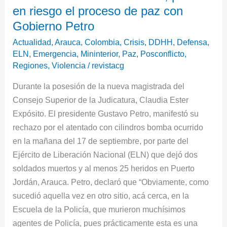
en riesgo el proceso de paz con
ELN
en
Gobierno Petro
Arauca,
Actualidad
,
Arauca
,
Colombia
,
Crisis
,
DDHH
,
Defensa
,
pone
ELN
,
Emergencia
,
Mininterior
,
Paz
,
Posconflicto
,
en
Regiones
,
Violencia
/
revistacg
riesgo
Durante la posesión de la nueva magistrada del
el
Consejo Superior de la Judicatura, Claudia Ester
proceso
Expósito. El presidente Gustavo Petro, manifestó su
de
rechazo por el atentado con cilindros bomba ocurrido
paz
en la mañana del 17 de septiembre, por parte del
con
Ejército de Liberación Nacional (ELN) que dejó dos
Gobierno
soldados muertos y al menos 25 heridos en Puerto
Petro
Jordán, Arauca. Petro, declaró que “Obviamente, como
sucedió aquella vez en otro sitio, acá cerca, en la
Escuela de la Policía, que murieron muchísimos
agentes de Policía, pues prácticamente esta es una