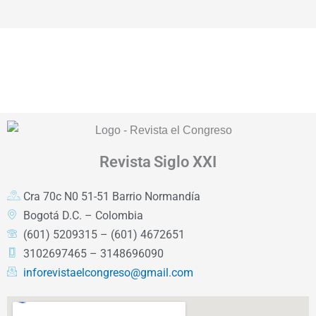
Revista
Siglo XXI
Cra 70c N0 51-51 Barrio Normandía
Bogotá D.C. – Colombia
(601) 5209315 – (601) 4672651
3102697465 – 3148696090
inforevistaelcongreso@gmail.com