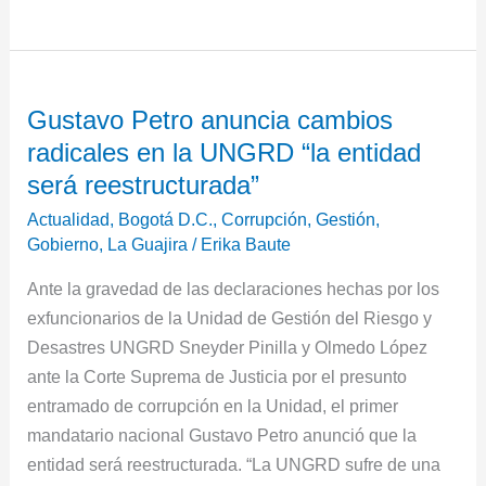
Gustavo
Gustavo Petro anuncia cambios
Petro
radicales en la UNGRD “la entidad
anuncia
cambios
será reestructurada”
radicales
Actualidad
,
Bogotá D.C.
,
Corrupción
,
Gestión
,
en
Gobierno
,
La Guajira
/
Erika Baute
la
Ante la gravedad de las declaraciones hechas por los
UNGRD
exfuncionarios de la Unidad de Gestión del Riesgo y
“la
Desastres UNGRD Sneyder Pinilla y Olmedo López
entidad
ante la Corte Suprema de Justicia por el presunto
será
entramado de corrupción en la Unidad, el primer
reestructurada”
mandatario nacional Gustavo Petro anunció que la
entidad será reestructurada. “La UNGRD sufre de una