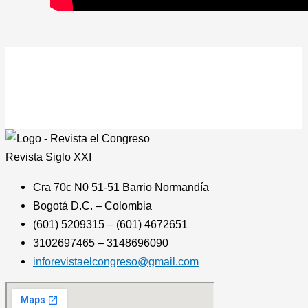
Revista
Siglo XXI
Cra 70c N0 51-51 Barrio Normandía
Bogotá D.C. – Colombia
(601) 5209315 – (601) 4672651
3102697465 – 3148696090
inforevistaelcongreso@gmail.com