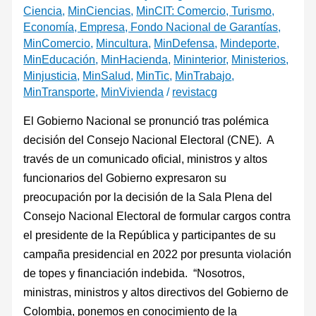
Ciencia
,
MinCiencias
,
MinCIT: Comercio, Turismo,
Economía, Empresa, Fondo Nacional de Garantías
,
MinComercio
,
Mincultura
,
MinDefensa
,
Mindeporte
,
MinEducación
,
MinHacienda
,
Mininterior
,
Ministerios
,
Minjusticia
,
MinSalud
,
MinTic
,
MinTrabajo
,
MinTransporte
,
MinVivienda
/
revistacg
El Gobierno Nacional se pronunció tras polémica
decisión del Consejo Nacional Electoral (CNE). A
través de un comunicado oficial, ministros y altos
funcionarios del Gobierno expresaron su
preocupación por la decisión de la Sala Plena del
Consejo Nacional Electoral de formular cargos contra
el presidente de la República y participantes de su
campaña presidencial en 2022 por presunta violación
de topes y financiación indebida. “Nosotros,
ministras, ministros y altos directivos del Gobierno de
Colombia, ponemos en conocimiento de la