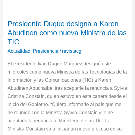
Presidente
Presidente Duque designa a Karen
Duque
Abudinen como nueva Ministra de las
designa
a
TIC
Karen
Actualidad
,
Presidencia
/
revistacg
Abudinen
El Presidente Iván Duque Márquez designó este
como
miércoles como nueva Ministra de las Tecnologías de la
nueva
Información y las Comunicaciones (TIC) a Karen
Ministra
Abudinen Abuchaibe, tras aceptarle la renuncia a Sylvia
de
Cristina Constaín, quien estuvo en esta cartera desde el
las
inicio del Gobierno. “Quiero informarle al país que me
TIC
he reunido con la Ministra Sylvia Constaín y le he
aceptado la renuncia al Ministerio de las TIC. La
Ministra Constaín va a iniciar un nuevo proceso en su