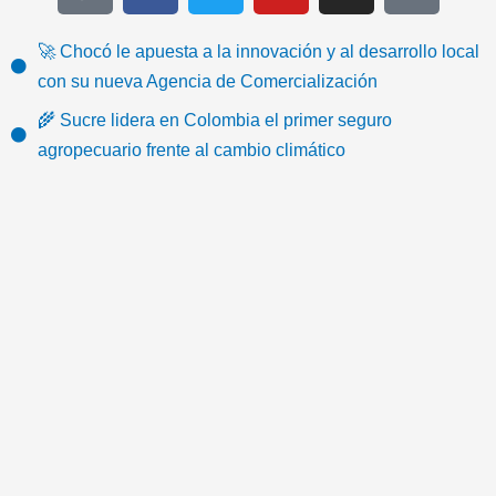
k
c
i
u
s
o
t
e
t
t
t
n
🚀 Chocó le apuesta a la innovación y al desarrollo local
o
b
t
u
a
-
con su nueva Agencia de Comercialización
k
o
e
b
g
e
🌾 Sucre lidera en Colombia el primer seguro
o
r
e
r
m
agropecuario frente al cambio climático
k
a
a
m
i
l