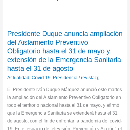
Presidente
Presidente Duque anuncia ampliación
Duque
del Aislamiento Preventivo
anuncia
ampliación
Obligatorio hasta el 31 de mayo y
del
extensión de la Emergencia Sanitaria
Aislamiento
hasta el 31 de agosto
Preventivo
Actualidad
,
Covid-19
,
Presidencia
/
revistacg
Obligatorio
hasta
El Presidente Iván Duque Márquez anunció este martes
el
la ampliación del Aislamiento Preventivo Obligatorio en
31
todo el territorio nacional hasta el 31 de mayo, y afirmó
de
que la Emergencia Sanitaria se extenderá hasta el 31
mayo
de agosto, con el fin de enfrentar la pandemia del covid-
y
19. En el espacio de televisión ‘Prevención y Acción’, el