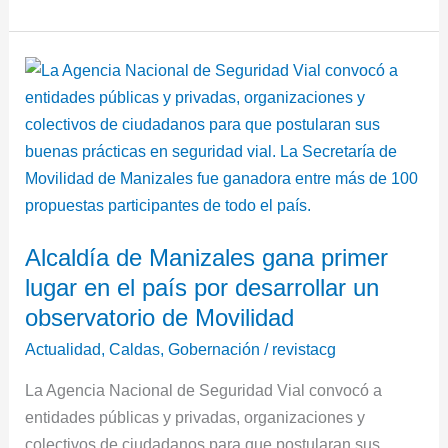
Alcaldía
de
Manizales
gana
primer
lugar
en
Alcaldía de Manizales gana primer
el
lugar en el país por desarrollar un
país
por
observatorio de Movilidad
desarrollar
Actualidad
,
Caldas
,
Gobernación
/
revistacg
un
La Agencia Nacional de Seguridad Vial convocó a
observatorio
entidades públicas y privadas, organizaciones y
de
colectivos de ciudadanos para que postularan sus
Movilidad