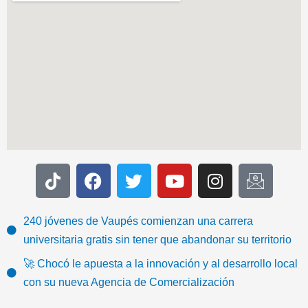
T
F
T
Y
I
I
i
a
w
o
n
c
k
c
i
u
s
o
t
e
t
t
t
n
240 jóvenes de Vaupés comienzan una carrera
o
b
t
u
a
-
universitaria gratis sin tener que abandonar su territorio
k
o
e
b
g
e
🚀 Chocó le apuesta a la innovación y al desarrollo local
o
r
e
r
m
con su nueva Agencia de Comercialización
k
a
a