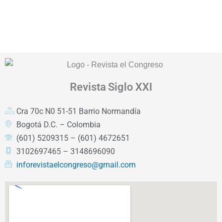
Revista
Siglo XXI
Cra 70c N0 51-51 Barrio Normandía
Bogotá D.C. – Colombia
(601) 5209315 – (601) 4672651
3102697465 – 3148696090
inforevistaelcongreso@gmail.com