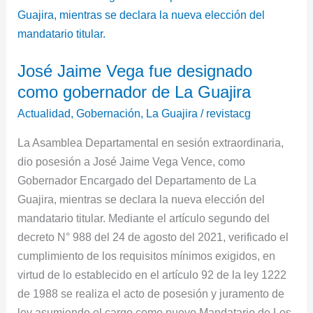
fue
designado
como
José Jaime Vega fue designado
gobernador
como gobernador de La Guajira
de
La
Actualidad
,
Gobernación
,
La Guajira
/
revistacg
Guajira
La Asamblea Departamental en sesión extraordinaria,
dio posesión a José Jaime Vega Vence, como
Gobernador Encargado del Departamento de La
Guajira, mientras se declara la nueva elección del
mandatario titular. Mediante el artículo segundo del
decreto N° 988 del 24 de agosto del 2021, verificado el
cumplimiento de los requisitos mínimos exigidos, en
virtud de lo establecido en el artículo 92 de la ley 1222
de 1988 se realiza el acto de posesión y juramento de
ley asumiendo el cargo como nuevo Mandatario de Los