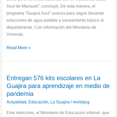
Azul de Manaure”, concluyó. De esta manera, el
programa “Guajira Azul” avanza para seguir llevando
soluciones de agua potable y saneamiento básico al
departamento. Con información del Ministerio de
Vivienda
Read More »
Entregan
Entregan 576 kits escolares en La
576
Guajira para aprendizaje en medio de
kits
escolares
pandemia
en
Actualidad
,
Educación
,
La Guajira
/
revistacg
La
Este miércoles, el Ministerio de Educación informó que
Guajira