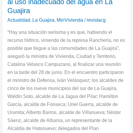
al uso inadecuado del agua en La
Nacional
le
Guajira
pone
Actualidad
,
La Guajira
,
MinVivienda
/
revistacg
la
“Hay una situación serísima y es que, habiendo el
lupa
recurso hídrico, viniendo de la represa Ranchería, no es
al
posible que llegue a las comunidades de La Guajira”,
uso
aseguró la ministra de Vivienda, Ciudad y Territorio,
inadecuado
Catalina Velasco Campuzano, al finalizar una reunión
del
en la tarde del 28 de junio. En el encuentro participaron
agua
el ministro de Defensa, Iván Velásquez; los alcaldes de
en
cinco de los nueve municipios del sur de La Guajira,
La
Waldin Soto, alcalde de La Jagua del Pilar; Hamilton
Guajira
García, alcalde de Fonseca; Uriel Guerra, alcalde de
Urumita; Alberto Barros, alcalde de Villanueva; Néstor
Sáenz, alcalde de Albania, un representante de la
Alcaldía de Hatonuevo; delegados del Plan