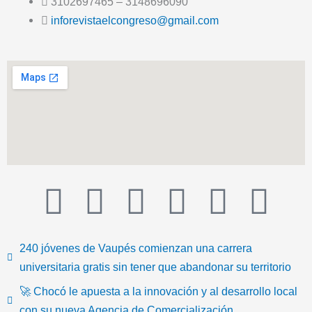
3102697465 – 3148696090
inforevistaelcongreso@gmail.com
T
F
T
Y
I
I
i
a
w
o
n
c
240 jóvenes de Vaupés comienzan una carrera
k
c
i
u
s
o
universitaria gratis sin tener que abandonar su territorio
🚀 Chocó le apuesta a la innovación y al desarrollo local
t
e
t
t
t
n
con su nueva Agencia de Comercialización