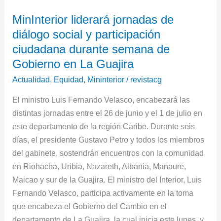
MinInterior
MinInterior liderará jornadas de
liderará
diálogo social y participación
jornadas
de
ciudadana durante semana de
diálogo
Gobierno en La Guajira
social
Actualidad
,
Equidad
,
Mininterior
/
revistacg
y
participación
El ministro Luis Fernando Velasco, encabezará las
ciudadana
distintas jornadas entre el 26 de junio y el 1 de julio en
durante
este departamento de la región Caribe. Durante seis
semana
días, el presidente Gustavo Petro y todos los miembros
de
del gabinete, sostendrán encuentros con la comunidad
Gobierno
en Riohacha, Uribia, Nazareth, Albania, Manaure,
en
Maicao y sur de la Guajira. El ministro del Interior, Luis
La
Fernando Velasco, participa activamente en la toma
Guajira
que encabeza el Gobierno del Cambio en el
departamento de La Guajira, la cual inicia este lunes, y