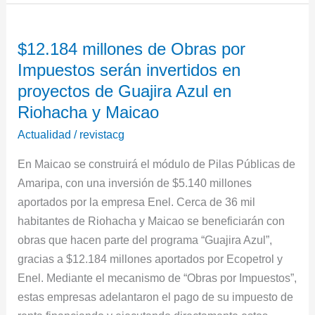
$12.184
$12.184 millones de Obras por
millones
Impuestos serán invertidos en
de
Obras
proyectos de Guajira Azul en
por
Riohacha y Maicao
Impuestos
Actualidad
/
revistacg
serán
invertidos
En Maicao se construirá el módulo de Pilas Públicas de
en
Amaripa, con una inversión de $5.140 millones
proyectos
aportados por la empresa Enel. Cerca de 36 mil
de
habitantes de Riohacha y Maicao se beneficiarán con
Guajira
obras que hacen parte del programa “Guajira Azul”,
Azul
gracias a $12.184 millones aportados por Ecopetrol y
en
Enel. Mediante el mecanismo de “Obras por Impuestos”,
Riohacha
estas empresas adelantaron el pago de su impuesto de
y