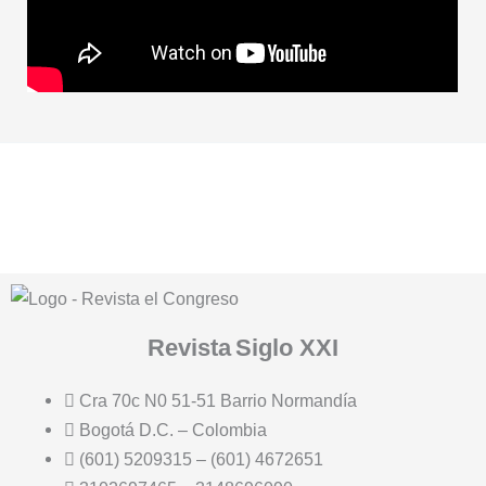
Revista
Siglo XXI
Cra 70c N0 51-51 Barrio Normandía
Bogotá D.C. – Colombia
(601) 5209315 – (601) 4672651