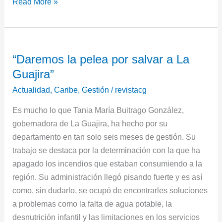
Read More »
“Daremos
“Daremos la pelea por salvar a La
la
Guajira”
pelea
por
Actualidad
,
Caribe
,
Gestión
/
revistacg
salvar
Es mucho lo que Tania María Buitrago González,
a
gobernadora de La Guajira, ha hecho por su
La
departamento en tan solo seis meses de gestión. Su
Guajira”
trabajo se destaca por la determinación con la que ha
apagado los incendios que estaban consumiendo a la
región. Su administración llegó pisando fuerte y es así
como, sin dudarlo, se ocupó de encontrarles soluciones
a problemas como la falta de agua potable, la
desnutrición infantil y las limitaciones en los servicios