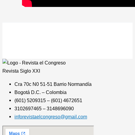
Revista
Siglo XXI
Cra 70c N0 51-51 Barrio Normandía
Bogotá D.C. – Colombia
(601) 5209315 – (601) 4672651
3102697465 – 3148696090
inforevistaelcongreso@gmail.com