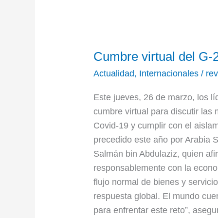
Cumbre
Cumbre virtual del G-2
virtual
del
Actualidad
,
Internacionales
/
rev
G-
Este jueves, 26 de marzo, los lí
20
cumbre virtual para discutir las
sobre
Covid-19 y cumplir con el aisla
el
precedido este año por Arabia Sa
coronavirus
Salmán bin Abdulaziz, quien af
responsablemente con la econom
flujo normal de bienes y servici
respuesta global. El mundo cu
para enfrentar este reto”, asegu