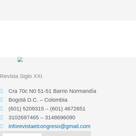
Revista
Siglo XXI
Cra 70c N0 51-51 Barrio Normandía
Bogotá D.C. – Colombia
(601) 5209315 – (601) 4672651
3102697465 – 3148696090
inforevistaelcongreso@gmail.com