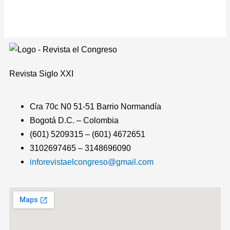
Revista
Siglo XXI
Cra 70c N0 51-51 Barrio Normandía
Bogotá D.C. – Colombia
(601) 5209315 – (601) 4672651
3102697465 – 3148696090
inforevistaelcongreso@gmail.com