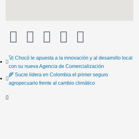
T
F
T
Y
I
I
i
a
w
o
n
c
🚀 Chocó le apuesta a la innovación y al desarrollo local
k
c
i
u
s
o
con su nueva Agencia de Comercialización
🌾 Sucre lidera en Colombia el primer seguro
t
e
t
t
t
n
agropecuario frente al cambio climático
o
b
t
u
a
-
k
o
e
b
g
e
o
r
e
r
m