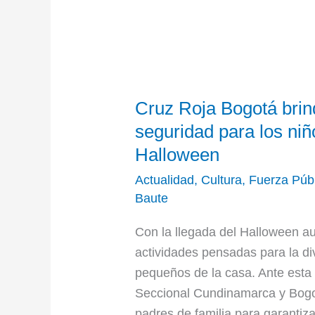
Cruz
Cruz Roja Bogotá bri
Roja
Bogotá
seguridad para los niñ
brinda
Halloween
recomendaciones
Actualidad
,
Cultura
,
Fuerza Púb
de
Baute
seguridad
para
Con la llegada del Halloween a
los
actividades pensadas para la di
niños
pequeños de la casa. Ante esta
durante
Seccional Cundinamarca y Bogo
festividades
padres de familia para garantiza