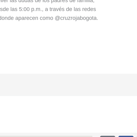
ver las dudas de los padres de familia,
sde las 5:00 p.m., a través de las redes
n donde aparecen como @cruzrojabogota.