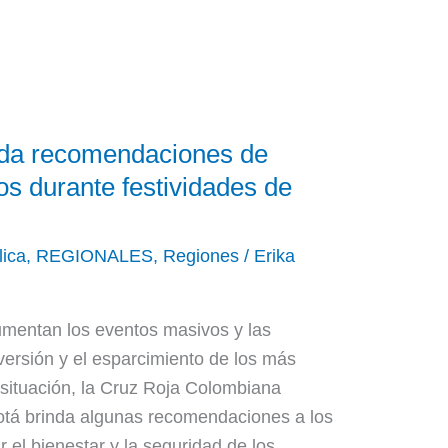
nda recomendaciones de
os durante festividades de
lica
,
REGIONALES
,
Regiones
/
Erika
umentan los eventos masivos y las
versión y el esparcimiento de los más
 situación, la Cruz Roja Colombiana
tá brinda algunas recomendaciones a los
r el bienestar y la seguridad de los