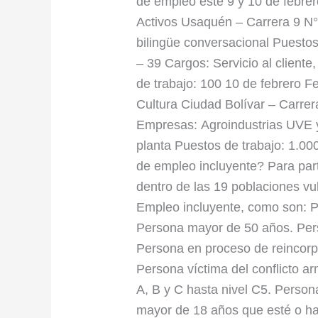
incluyente
de empleo este 9 y 10 de febrer
en
Activos Usaquén – Carrera 9 N°
Bogotá
bilingüe conversacional Puestos
– 39 Cargos: Servicio al cliente,
de trabajo: 100 10 de febrero F
Cultura Ciudad Bolívar – Carre
Empresas: Agroindustrias UVE y
planta Puestos de trabajo: 1.00
de empleo incluyente? Para parti
dentro de las 19 poblaciones v
Empleo incluyente, como son: P
Persona mayor de 50 años. Pers
Persona en proceso de reincorpo
Persona víctima del conflicto
A, B y C hasta nivel C5. Person
mayor de 18 años que esté o ha