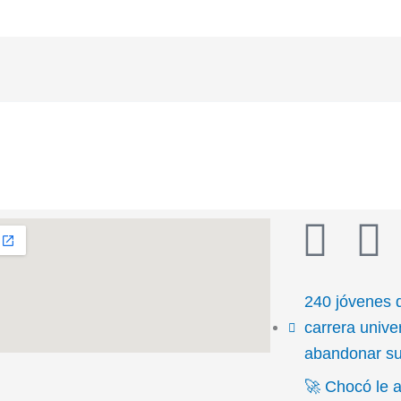
T
F
i
a
240 jóvenes 
k
c
carrera univer
abandonar su 
t
e
🚀 Chocó le a