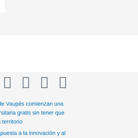
T
Y
I
I
w
o
n
c
de Vaupés comienzan una
i
u
s
o
sitaria gratis sin tener que
territorio
t
t
t
n
puesta a la innovación y al