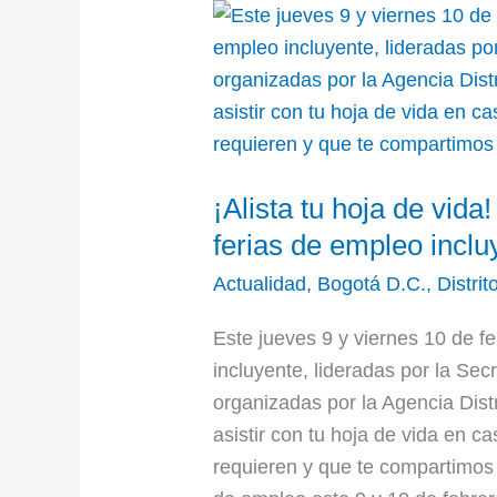
¡Alista
tu
hoja
de
vida!
Este
¡Alista tu hoja de vida
9
y
ferias de empleo incl
10
Actualidad
,
Bogotá D.C.
,
Distrit
de
febrero
Este jueves 9 y viernes 10 de f
hay
incluyente, lideradas por la Se
ferias
organizadas por la Agencia Distr
de
asistir con tu hoja de vida en c
empleo
requieren y que te compartimos