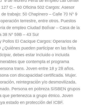
o 9 de febrero Feria de empleo call center
 127 C – 60 Oficina 502 Cargos: Asesor
 de trabajo: 50 Chapinero – Calle 70 N° 9
 operación terrestre, entre otros. Puestos
eria de empleo Ciudad Bolívar – Casa de la
ra 38 N° 59B – 43 Sur
 Pollos El Cacique Cargos: Operarios de
0 ¿Quiénes pueden participar en las feria
cipar, debes estar incluido o incluida
ulnerables que contempla el programa
ersona trans. Joven entre 18 y 28 años.
ona con discapacidad certificada. Mujer.
ración, reintegración y/o desmovilizada.
 armado. Persona en pobreza SISBEN grupos
a que pertenezca a grupo étnico. Joven
ya estado en protección del ICBF.