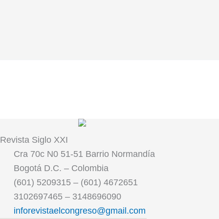
Revista
Siglo XXI
Cra 70c N0 51-51 Barrio Normandía
Bogotá D.C. – Colombia
(601) 5209315 – (601) 4672651
3102697465 – 3148696090
inforevistaelcongreso@gmail.com