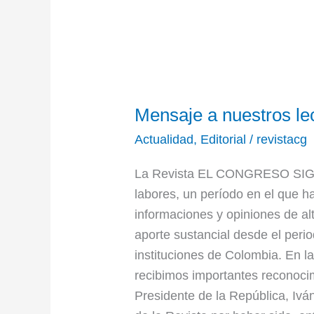
Mensaje
a
Mensaje a nuestros le
nuestros
lectores
Actualidad
,
Editorial
/
revistacg
La Revista EL CONGRESO SIGL
labores, un período en el que h
informaciones y opiniones de altí
aporte sustancial desde el peri
instituciones de Colombia. En l
recibimos importantes reconoci
Presidente de la República, Ivá